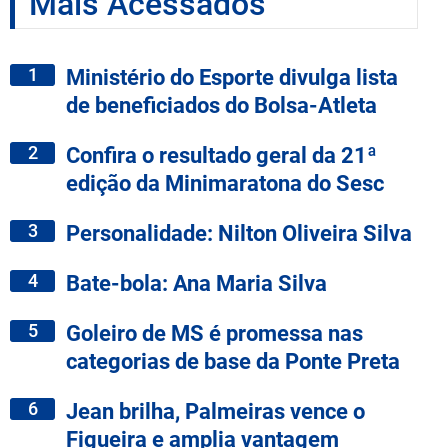
Mais Acessados
1
Ministério do Esporte divulga lista
de beneficiados do Bolsa-Atleta
2
Confira o resultado geral da 21ª
edição da Minimaratona do Sesc
3
Personalidade: Nilton Oliveira Silva
4
Bate-bola: Ana Maria Silva
5
Goleiro de MS é promessa nas
categorias de base da Ponte Preta
6
Jean brilha, Palmeiras vence o
Figueira e amplia vantagem