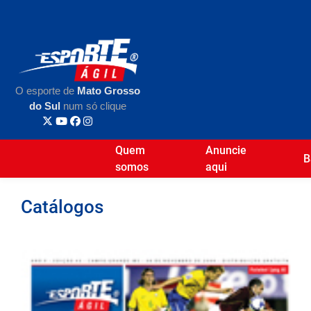
O esporte de
Mato Grosso
do Sul
num só clique
Quem
Anuncie
B
somos
aqui
Catálogos