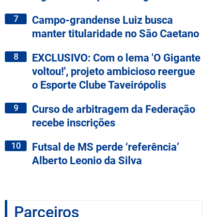
7
Campo-grandense Luiz busca
manter titularidade no São Caetano
8
EXCLUSIVO: Com o lema 'O Gigante
voltou!', projeto ambicioso reergue
o Esporte Clube Taveirópolis
9
Curso de arbitragem da Federação
recebe inscrições
10
Futsal de MS perde ‘referência’
Alberto Leonio da Silva
Parceiros