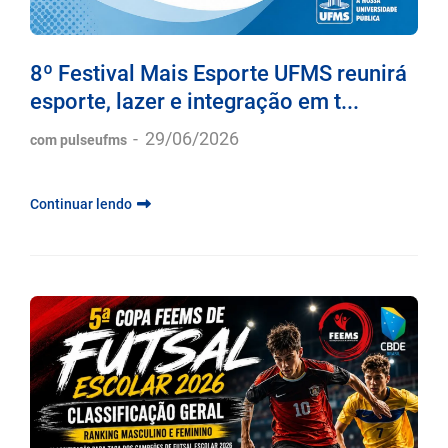
8º Festival Mais Esporte UFMS reunirá
esporte, lazer e integração em t...
-
29/06/2026
com pulseufms
Continuar lendo