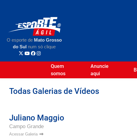
O esporte de
Mato Grosso
do Sul
num só clique
Quem
Anuncie
B
somos
aqui
Todas Galerias de Vídeos
Juliano Maggio
Campo Grande
Acessar Galeria