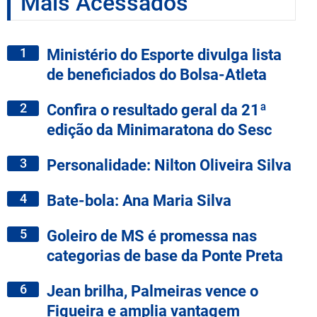
Mais Acessados
1
Ministério do Esporte divulga lista
de beneficiados do Bolsa-Atleta
2
Confira o resultado geral da 21ª
edição da Minimaratona do Sesc
3
Personalidade: Nilton Oliveira Silva
4
Bate-bola: Ana Maria Silva
5
Goleiro de MS é promessa nas
categorias de base da Ponte Preta
6
Jean brilha, Palmeiras vence o
Figueira e amplia vantagem