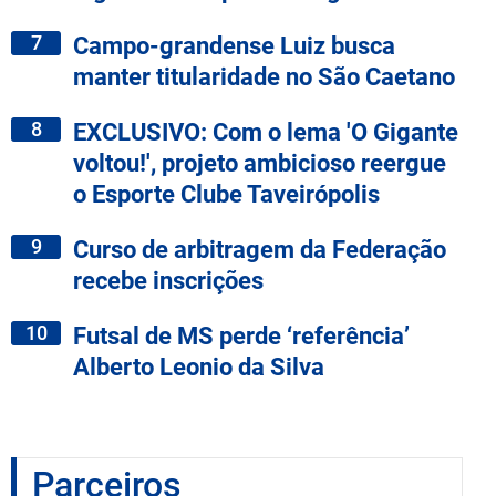
7
Campo-grandense Luiz busca
manter titularidade no São Caetano
8
EXCLUSIVO: Com o lema 'O Gigante
voltou!', projeto ambicioso reergue
o Esporte Clube Taveirópolis
9
Curso de arbitragem da Federação
recebe inscrições
10
Futsal de MS perde ‘referência’
Alberto Leonio da Silva
Parceiros