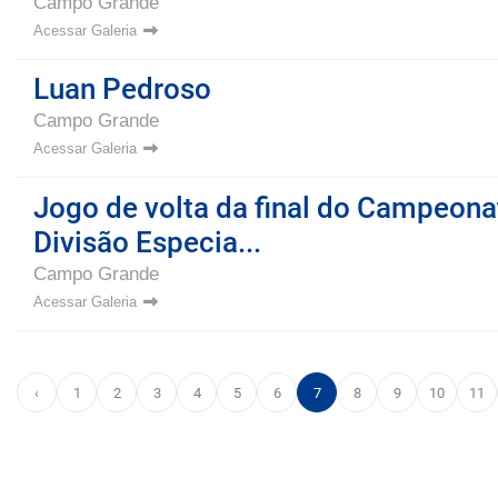
Campo Grande
Acessar Galeria
Luan Pedroso
Campo Grande
Acessar Galeria
Jogo de volta da final do Campeona
Divisão Especia...
Campo Grande
Acessar Galeria
‹
1
2
3
4
5
6
7
8
9
10
11