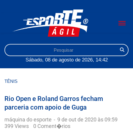
Sábado, 08 de agosto de 2026, 14:42
TÊNIS
Rio Open e Roland Garros fecham
parceria com apoio de Guga
máquina do esporte
-
9 de out de 2020 às 09:59
399 Views
0 Coment�rios