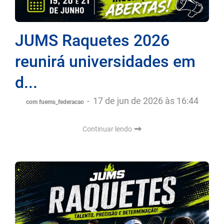
JUMS Raquetes 2026
reunirá universidades em
d...
-
17 de jun de 2026 às 16:44
com fuems_federacao
Continuar lendo