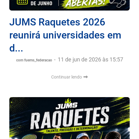
JUMS Raquetes 2026
reunirá universidades em
d...
-
11 de jun de 2026 às 15:57
com fuems_federacao
Continuar lendo