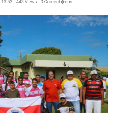
 13:53
443 Views
0 Coment�rios