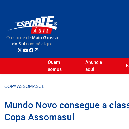
O esporte de
Mato Grosso
do Sul
num só clique
Quem
Anuncie
B
somos
aqui
COPA ASSOMASUL
Mundo Novo consegue a classi
Copa Assomasul