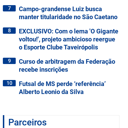
7
Campo-grandense Luiz busca
manter titularidade no São Caetano
8
EXCLUSIVO: Com o lema 'O Gigante
voltou!', projeto ambicioso reergue
o Esporte Clube Taveirópolis
9
Curso de arbitragem da Federação
recebe inscrições
10
Futsal de MS perde ‘referência’
Alberto Leonio da Silva
Parceiros