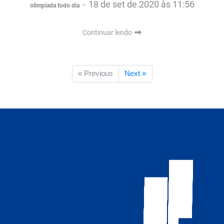
-
18 de set de 2020 às 11:56
olimpíada todo dia
Continuar lendo
« Previous
Next »