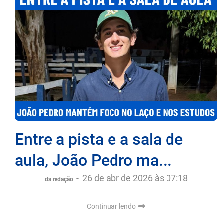
Entre a pista e a sala de
aula, João Pedro ma...
-
26 de abr de 2026 às 07:18
da redação
Continuar lendo