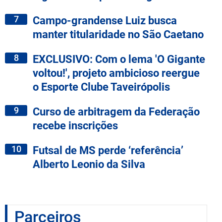
7
Campo-grandense Luiz busca
manter titularidade no São Caetano
8
EXCLUSIVO: Com o lema 'O Gigante
voltou!', projeto ambicioso reergue
o Esporte Clube Taveirópolis
9
Curso de arbitragem da Federação
recebe inscrições
10
Futsal de MS perde ‘referência’
Alberto Leonio da Silva
Parceiros