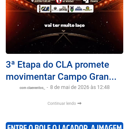
3ª Etapa do CLA promete
movimentar Campo Gran...
-
8 de mai de 2026 às 12:48
com claeventos_
Continuar lendo