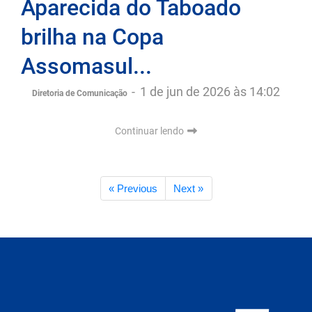
Aparecida do Taboado
brilha na Copa
Assomasul...
-
1 de jun de 2026 às 14:02
Diretoria de Comunicação
Continuar lendo
« Previous
Next »