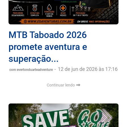
MTB Taboado 2026
promete aventura e
superação...
-
12 de jun de 2026 às 17:16
com evertonduarteadventure
Continuar lendo