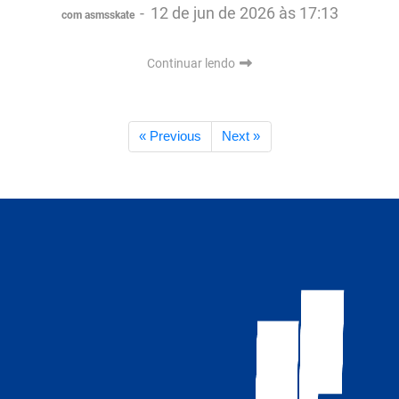
-
12 de jun de 2026 às 17:13
com asmsskate
Continuar lendo
« Previous
Next »