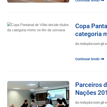
Continuar lendo
Copa Pantan
categoria m
da redação/com gb 
Continuar lendo
Parceiros 
Nações 20
da redação/com gb 