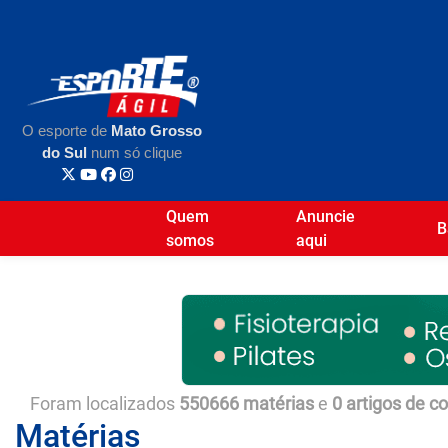
O esporte de
Mato Grosso
do Sul
num só clique
Quem
Anuncie
B
somos
aqui
Foram localizados
550666 matérias
e
0 artigos de c
Matérias