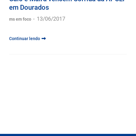
Caio e Maira vencem Corrida da APCEF
em Dourados
-
13/06/2017
ms em foco
Continuar lendo