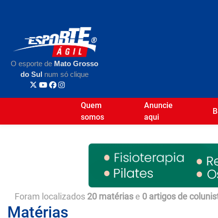
O esporte de
Mato Grosso
do Sul
num só clique
Quem
Anuncie
B
somos
aqui
Foram localizados
20 matérias
e
0 artigos de colunis
Matérias