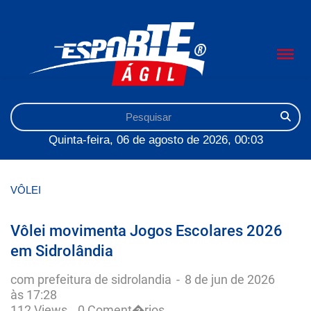
Quinta-feira, 06 de agosto de 2026, 00:03
VÔLEI
Vôlei movimenta Jogos Escolares 2026
em Sidrolândia
com prefeitura de sidrolandia
-
8 de jun de 2026
às 17:28
112 Views
0 Coment�rios