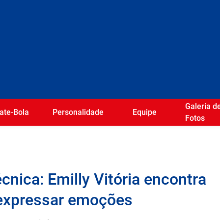
Galeria d
ate-Bola
Personalidade
Equipe
Fotos
nica: Emilly Vitória encontra
 expressar emoções