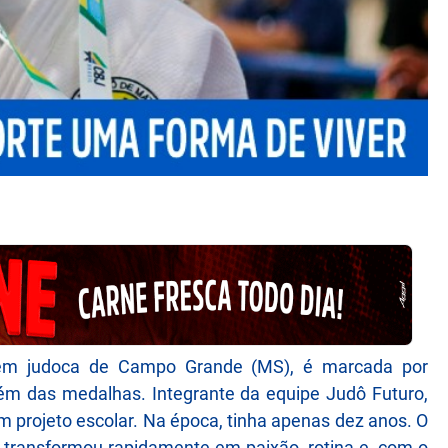
 jovem judoca de Campo Grande (MS), é marcada por
lém das medalhas. Integrante da equipe Judô Futuro,
m projeto escolar. Na época, tinha apenas dez anos. O
e transformou rapidamente em paixão, rotina e, com o