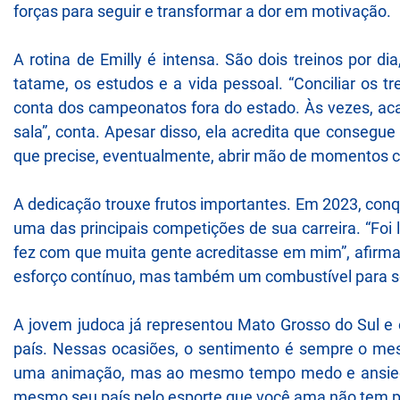
forças para seguir e transformar a dor em motivação.
A rotina de Emilly é intensa. São dois treinos por d
tatame, os estudos e a vida pessoal. “Conciliar os 
conta dos campeonatos fora do estado. Às vezes, ac
sala”, conta. Apesar disso, ela acredita que consegu
que precise, eventualmente, abrir mão de momentos c
A dedicação trouxe frutos importantes. Em 2023, c
uma das principais competições de sua carreira. “Fo
fez com que muita gente acreditasse em mim”, afirma
esforço contínuo, mas também um combustível para s
A jovem judoca já representou Mato Grosso do Sul e 
país. Nessas ocasiões, o sentimento é sempre o me
uma animação, mas ao mesmo tempo medo e ansiedad
mesmo seu país pelo esporte que você ama não tem pr