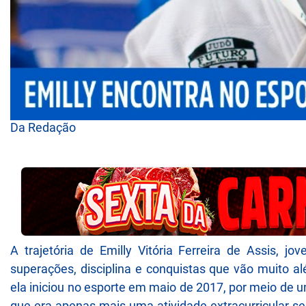
Da Redação
A trajetória de Emilly Vitória Ferreira de Assis,
superações, disciplina e conquistas que vão muito a
ela iniciou no esporte em maio de 2017, por meio de u
que era apenas mais uma atividade extracurricular s