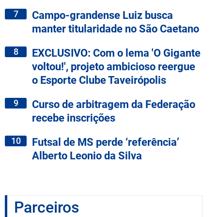
7
Campo-grandense Luiz busca
manter titularidade no São Caetano
8
EXCLUSIVO: Com o lema 'O Gigante
voltou!', projeto ambicioso reergue
o Esporte Clube Taveirópolis
9
Curso de arbitragem da Federação
recebe inscrições
10
Futsal de MS perde ‘referência’
Alberto Leonio da Silva
Parceiros