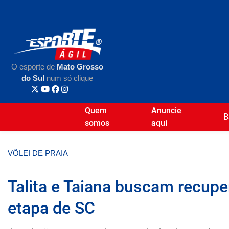
O esporte de
Mato Grosso
do Sul
num só clique
Quem
Anuncie
B
somos
aqui
VÔLEI DE PRAIA
Talita e Taiana buscam recupe
etapa de SC