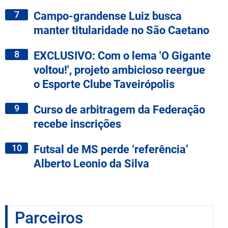
7
Campo-grandense Luiz busca
manter titularidade no São Caetano
8
EXCLUSIVO: Com o lema 'O Gigante
voltou!', projeto ambicioso reergue
o Esporte Clube Taveirópolis
9
Curso de arbitragem da Federação
recebe inscrições
10
Futsal de MS perde ‘referência’
Alberto Leonio da Silva
Parceiros