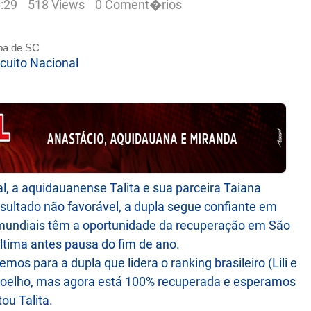
0:29
518 Views
0 Coment�rios
rcuito Nacional
l, a aquidauanense Talita e sua parceira Taiana
sultado não favorável, a dupla segue confiante em
s mundiais têm a oportunidade da recuperação em São
última antes pausa do fim de ano.
s para a dupla que lidera o ranking brasileiro (Lili e
 joelho, mas agora está 100% recuperada e esperamos
ou Talita.