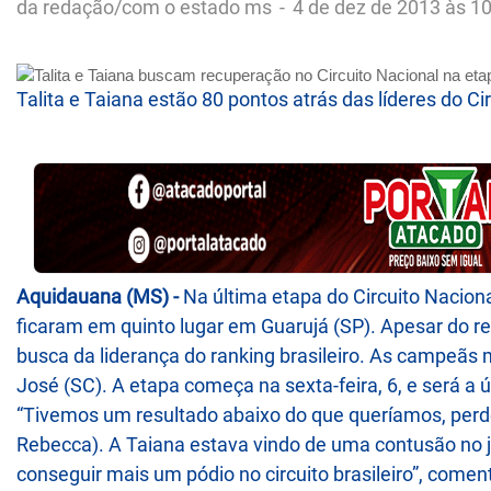
da redação/com o estado ms
-
4 de dez de 2013 às 1
Talita e Taiana estão 80 pontos atrás das líderes do Ci
Aquidauana (MS) -
Na última etapa do Circuito Naciona
ficaram em quinto lugar em Guarujá (SP). Apesar do re
busca da liderança do ranking brasileiro. As campeã
José (SC). A etapa começa na sexta-feira, 6, e será a 
“Tivemos um resultado abaixo do que queríamos, perdemo
Rebecca). A Taiana estava vindo de uma contusão no
conseguir mais um pódio no circuito brasileiro”, coment