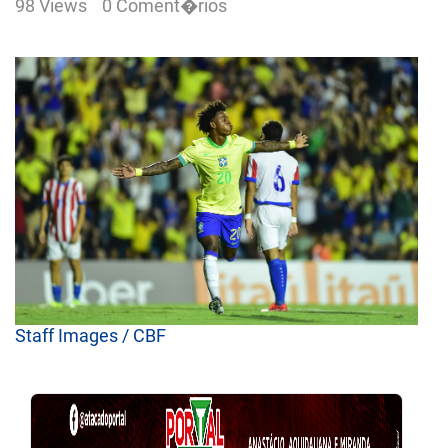
98 Views
0 Coment�rios
Staff Images / CBF