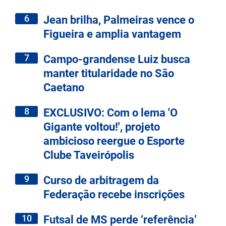
6
Jean brilha, Palmeiras vence o
Figueira e amplia vantagem
7
Campo-grandense Luiz busca
manter titularidade no São
Caetano
8
EXCLUSIVO: Com o lema 'O
Gigante voltou!', projeto
ambicioso reergue o Esporte
Clube Taveirópolis
9
Curso de arbitragem da
Federação recebe inscrições
10
Futsal de MS perde ‘referência’