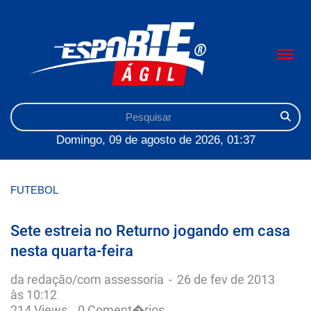
Domingo, 09 de agosto de 2026, 01:37
FUTEBOL
Sete estreia no Returno jogando em casa
nesta quarta-feira
da redação/com assessoria
-
26 de fev de 2013
às 10:12
214 Views
0 Coment�rios