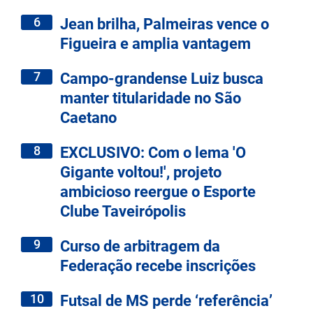
6
Jean brilha, Palmeiras vence o
Figueira e amplia vantagem
7
Campo-grandense Luiz busca
manter titularidade no São
Caetano
8
EXCLUSIVO: Com o lema 'O
Gigante voltou!', projeto
ambicioso reergue o Esporte
Clube Taveirópolis
9
Curso de arbitragem da
Federação recebe inscrições
10
Futsal de MS perde ‘referência’