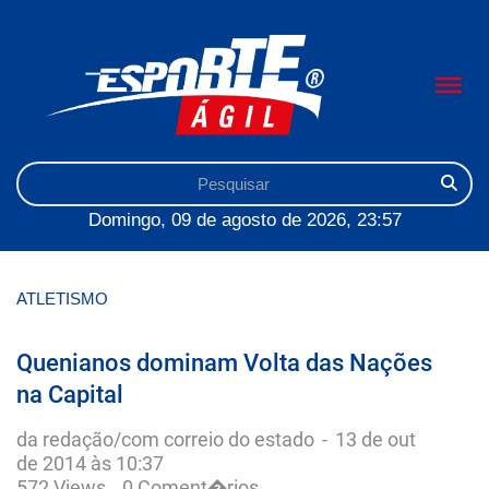
Domingo, 09 de agosto de 2026, 23:57
ATLETISMO
Quenianos dominam Volta das Nações
na Capital
da redação/com correio do estado
-
13 de out
de 2014 às 10:37
572 Views
0 Coment�rios