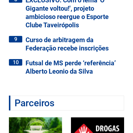
EXCLUSIVO: Com o lema 'O
Gigante voltou!', projeto
ambicioso reergue o Esporte
Clube Taveirópolis
9
Curso de arbitragem da
Federação recebe inscrições
10
Futsal de MS perde ‘referência’
Alberto Leonio da Silva
Parceiros