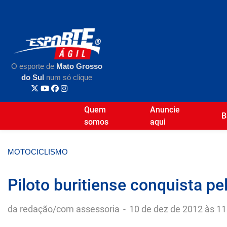
O esporte de
Mato Grosso
do Sul
num só clique
Quem
Anuncie
B
somos
aqui
MOTOCICLISMO
Piloto buritiense conquista p
da redação/com assessoria
-
10 de dez de 2012 às 11