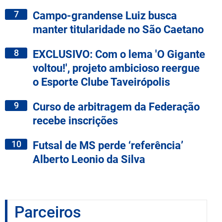
7
Campo-grandense Luiz busca
manter titularidade no São Caetano
8
EXCLUSIVO: Com o lema 'O Gigante
voltou!', projeto ambicioso reergue
o Esporte Clube Taveirópolis
9
Curso de arbitragem da Federação
recebe inscrições
10
Futsal de MS perde ‘referência’
Alberto Leonio da Silva
Parceiros