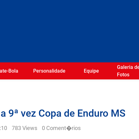
Galeria d
ate-Bola
Personalidade
Equipe
Fotos
ela 9ª vez Copa de Enduro MS
:10
783 Views
0 Coment�rios