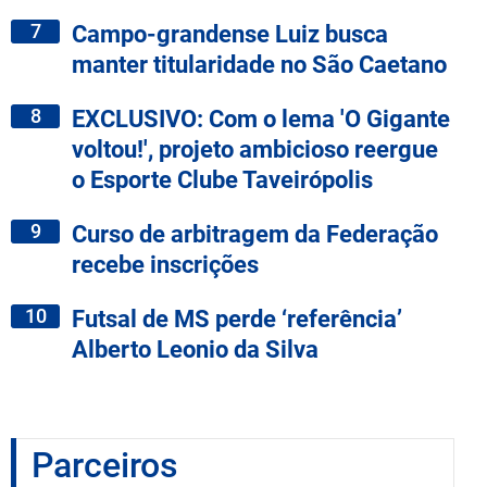
7
Campo-grandense Luiz busca
manter titularidade no São Caetano
8
EXCLUSIVO: Com o lema 'O Gigante
voltou!', projeto ambicioso reergue
o Esporte Clube Taveirópolis
9
Curso de arbitragem da Federação
recebe inscrições
10
Futsal de MS perde ‘referência’
Alberto Leonio da Silva
Parceiros