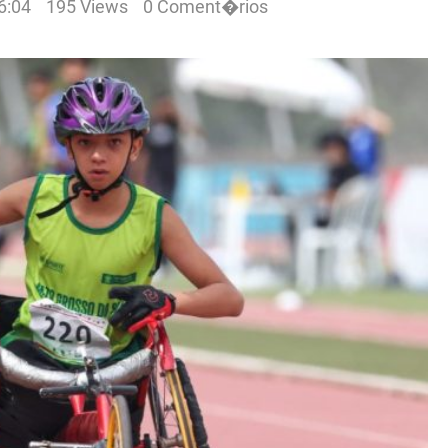
6:04
195 Views
0 Coment�rios