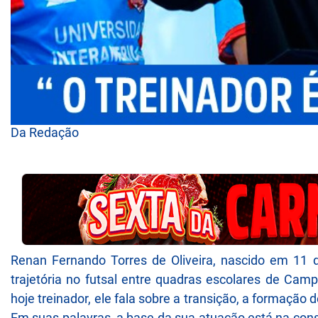
Da Redação
Renan Fernando Torres de Oliveira, nascido em 11 
trajetória no futsal entre quadras escolares de Camp
hoje treinador, ele fala sobre a transição, a formação 
Em suas palavras, a base da sua atuação está na cons