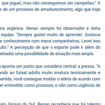
pe que joguei, mas não conseguimos ser campeões.” A
e de um processo de amadurecimento, algo que hoje
ma orgânica. Renan sempre foi observador e tinha
 equipe. “Sempre gostei muito de aprender. Gostava
ca de conhecimento com meus companheiros. Levei isso
adulto.” A percepção de que o esporte pode ir além do
reinador uma possibilidade de atuação mais ampla.
n aponta um ponto que considera central: a pressa. “A
ndo ao futsal adulto muito imatura tecnicamente e
apartida, você consegue moldar o atleta de acordo com
 ser entendido como processo, e não como urgência de
ato Grosso do Sul. Renan reconhece que há talento