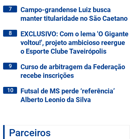
7
Campo-grandense Luiz busca
manter titularidade no São Caetano
8
EXCLUSIVO: Com o lema 'O Gigante
voltou!', projeto ambicioso reergue
o Esporte Clube Taveirópolis
9
Curso de arbitragem da Federação
recebe inscrições
10
Futsal de MS perde ‘referência’
Alberto Leonio da Silva
Parceiros