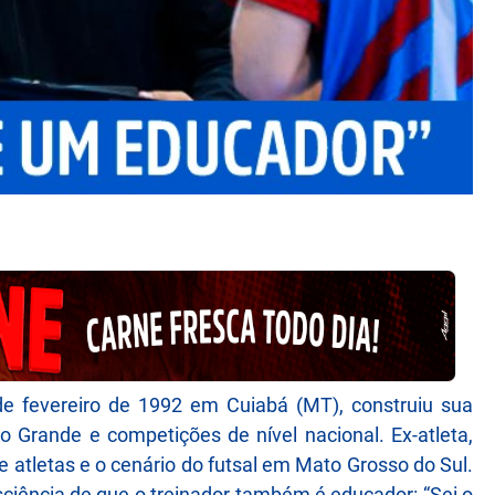
de fevereiro de 1992 em Cuiabá (MT), construiu sua
o Grande e competições de nível nacional. Ex-atleta,
de atletas e o cenário do futsal em Mato Grosso do Sul.
ciência de que o treinador também é educador: “Sei o