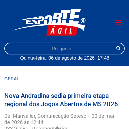
Quinta-feira, 06 de agosto de 2026, 17:48
GERAL
Nova Andradina sedia primeira etapa
regional dos Jogos Abertos de MS 2026
Bel Manvailer, Comunicação Setesc
-
20 de mai
de 2026 às 12:44
233 Views
0 Coment�rios