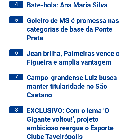
4
Bate-bola: Ana Maria Silva
5
Goleiro de MS é promessa nas
categorias de base da Ponte
Preta
6
Jean brilha, Palmeiras vence o
Figueira e amplia vantagem
7
Campo-grandense Luiz busca
manter titularidade no São
Caetano
8
EXCLUSIVO: Com o lema 'O
Gigante voltou!', projeto
ambicioso reergue o Esporte
Clube Taveirópolis