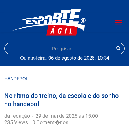
Quinta-feira, 06 de agosto de 2026, 10:34
HANDEBOL
No ritmo do treino, da escola e do sonho
no handebol
da redação
-
29 de mai de 2026 às 15:00
235 Views
0 Coment�rios