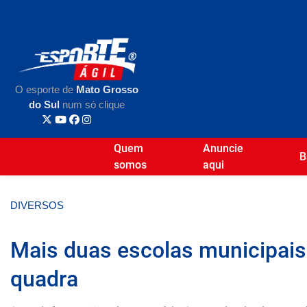
O esporte de
Mato Grosso
do Sul
num só clique
Quem
Anuncie
B
somos
aqui
DIVERSOS
Mais duas escolas municipais
quadra