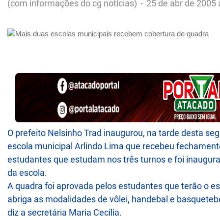
(com informações do cg notícias)
-
25 de abr de 2005 
O prefeito Nelsinho Trad inaugurou, na tarde desta seg
escola municipal Arlindo Lima que recebeu fechamento 
estudantes que estudam nos três turnos e foi inaugur
da escola.
A quadra foi aprovada pelos estudantes que terão o es
abriga as modalidades de vôlei, handebal e basquetebol
diz a secretária Maria Cecília.