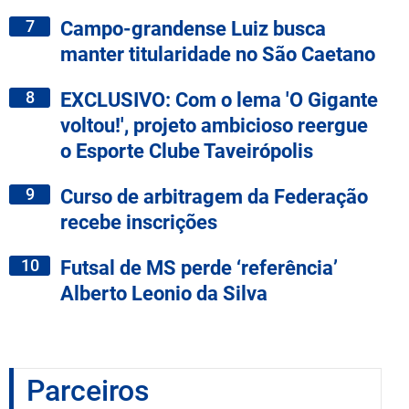
7
Campo-grandense Luiz busca
manter titularidade no São Caetano
8
EXCLUSIVO: Com o lema 'O Gigante
voltou!', projeto ambicioso reergue
o Esporte Clube Taveirópolis
9
Curso de arbitragem da Federação
recebe inscrições
10
Futsal de MS perde ‘referência’
Alberto Leonio da Silva
Parceiros