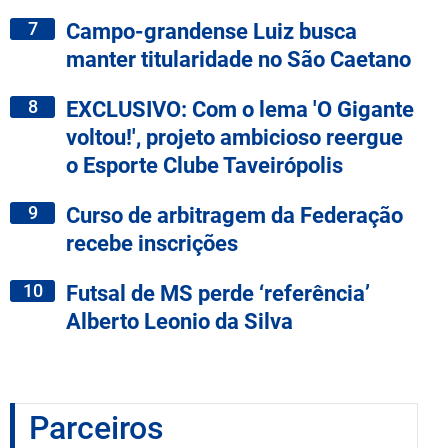
7
Campo-grandense Luiz busca
manter titularidade no São Caetano
8
EXCLUSIVO: Com o lema 'O Gigante
voltou!', projeto ambicioso reergue
o Esporte Clube Taveirópolis
9
Curso de arbitragem da Federação
recebe inscrições
10
Futsal de MS perde ‘referência’
Alberto Leonio da Silva
Parceiros