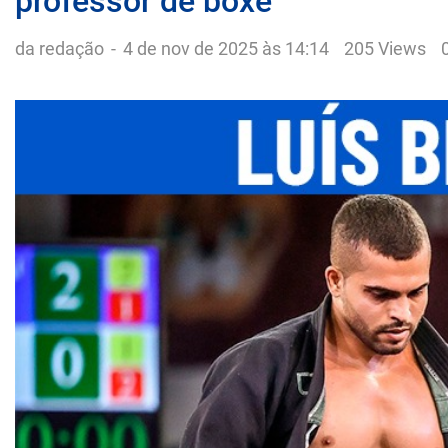
professor de boxe
da redação
-
4 de nov de 2025 às 14:14
205 Views