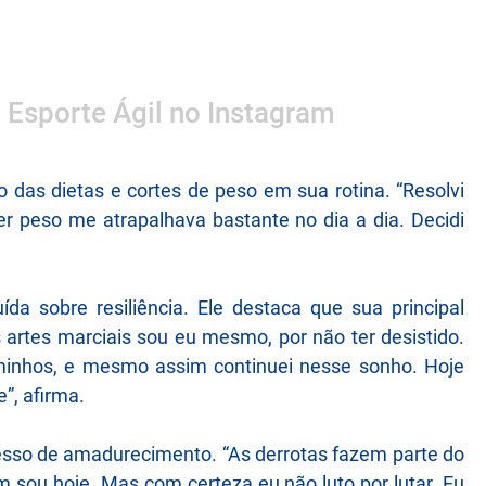
o Esporte Ágil no Instagram
 das dietas e cortes de peso em sua rotina. “Resolvi
er peso me atrapalhava bastante no dia a dia. Decidi
uída sobre resiliência. Ele destaca que sua principal
 artes marciais sou eu mesmo, por não ter desistido.
caminhos, e mesmo assim continuei nesse sonho. Hoje
”, afirma.
cesso de amadurecimento. “As derrotas fazem parte do
 sou hoje. Mas com certeza eu não luto por lutar. Eu