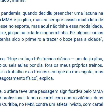
tado”, afirma.
 a pandemia, quando decidiu preencher uma lacuna na
 MMA e jiu-jitsu, mas eu sempre assisti muita luta de
esse no esporte, mas aqui não tinha essa modalidade.
oxe, já que na cidade ninguém tinha. Fiz alguns cursos
tenha sido o primeiro a trazer o boxe para a cidade”,
co. “Hoje eu faço três treinos diários — um de jiu-jitsu,
u seis aulas por dia, fora os meus próprios treinos.
iar o trabalho e os treinos sem que eu me esgote, mas
sgotamento físico”, explica.
oxe, o atleta teve uma passagem significativa pelo MMA
A profissional, tendo o cartel com quatro vitórias, duas
 Curitiba, no FMS, contra um atleta invicto, com cartel