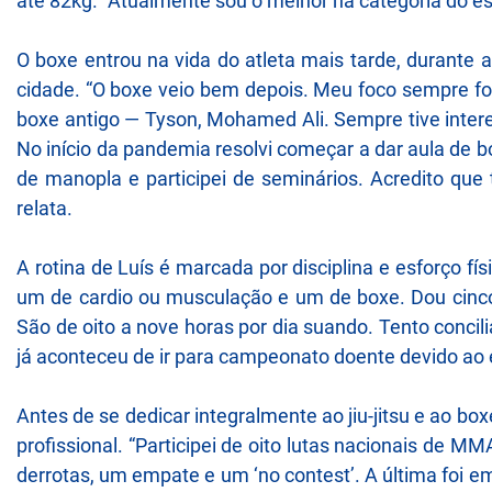
até 82kg. “Atualmente sou o melhor na categoria do es
O boxe entrou na vida do atleta mais tarde, durante
cidade. “O boxe veio bem depois. Meu foco sempre foi
boxe antigo — Tyson, Mohamed Ali. Sempre tive inter
No início da pandemia resolvi começar a dar aula de b
de manopla e participei de seminários. Acredito que 
relata.
A rotina de Luís é marcada por disciplina e esforço físi
um de cardio ou musculação e um de boxe. Dou cinco o
São de oito a nove horas por dia suando. Tento concil
já aconteceu de ir para campeonato doente devido ao e
Antes de se dedicar integralmente ao jiu-jitsu e ao b
profissional. “Participei de oito lutas nacionais de MM
derrotas, um empate e um ‘no contest’. A última foi em