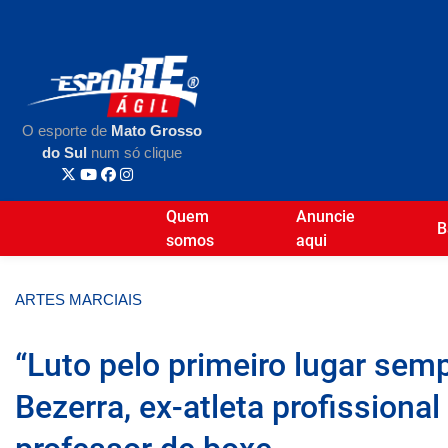
O esporte de
Mato Grosso
do Sul
num só clique
Quem
Anuncie
B
somos
aqui
ARTES MARCIAIS
“Luto pelo primeiro lugar sempr
Bezerra, ex-atleta profissiona