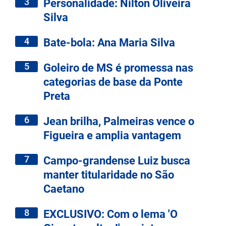
3
Personalidade: Nilton Oliveira
Silva
4
Bate-bola: Ana Maria Silva
5
Goleiro de MS é promessa nas
categorias de base da Ponte
Preta
6
Jean brilha, Palmeiras vence o
Figueira e amplia vantagem
7
Campo-grandense Luiz busca
manter titularidade no São
Caetano
8
EXCLUSIVO: Com o lema 'O