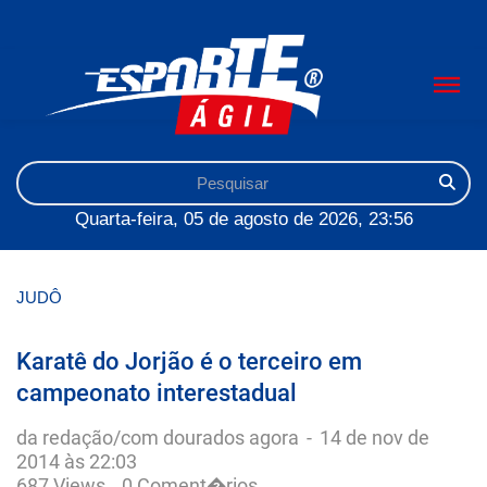
Quarta-feira, 05 de agosto de 2026, 23:56
JUDÔ
Karatê do Jorjão é o terceiro em
campeonato interestadual
da redação/com dourados agora
-
14 de nov de
2014 às 22:03
687 Views
0 Coment�rios