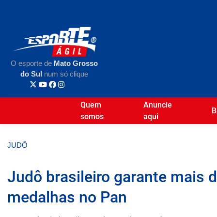
O esporte de
Mato Grosso
do Sul
num só clique
Quem
Anuncie
B
somos
aqui
JUDÔ
Judô brasileiro garante mais 
medalhas no Pan