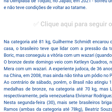
na Olimpíada de Tóquio, no Japão, em 2021 - sofreu u
e não teve condições de voltar ao tatame.
✅ Clique aqui para seguir 
Na categoria até 81 kg, Guilherme Schmidt encarou o 
casa, o brasileiro teve que lidar com a pressão da to
Boric, mas conseguiu a vitória com um wazari (quando
O bronze deste domingo veio com Ketleyn Quadros, n
Mera com um wazari. A experiente judoca, de 36 ano
na China, em 2008, mas ainda não tinha um pódio no 
Ao contrário de sábado, porém, o Brasil não atingiu
medalhas de bronze, na categoria até 70 kg, mas L
respectivamente, pela venezuelana Elvismar Rodriguez
Nesta segunda-feira (30), mais sete brasileiros br
Ramos (ambas da categoria até 78kg), Beatriz Souza