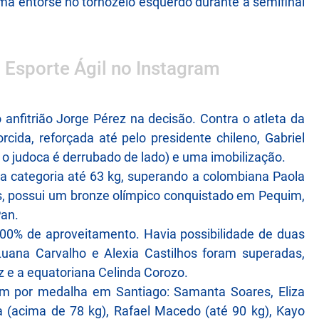
ma entorse no tornozelo esquerdo durante a semifinal
o Esporte Ágil no Instagram
anfitrião Jorge Pérez na decisão. Contra o atleta da
rcida, reforçada até pelo presidente chileno, Gabriel
 o judoca é derrubado de lado) e uma imobilização.
a categoria até 63 kg, superando a colombiana Paola
s, possui um bronze olímpico conquistado em Pequim,
Pan.
 100% de aproveitamento. Havia possibilidade de duas
uana Carvalho e Alexia Castilhos foram superadas,
 e a equatoriana Celinda Corozo.
igam por medalha em Santiago: Samanta Soares, Eliza
 (acima de 78 kg), Rafael Macedo (até 90 kg), Kayo