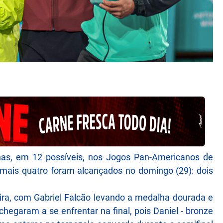
lhas, em 12 possíveis, nos Jogos Pan-Americanos de
, mais quatro foram alcançados no domingo (29): dois
leira, com Gabriel Falcão levando a medalha dourada e
chegaram a se enfrentar na final, pois Daniel - bronze