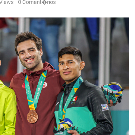
Views
0 Coment�rios