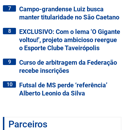
7
Campo-grandense Luiz busca
manter titularidade no São Caetano
8
EXCLUSIVO: Com o lema 'O Gigante
voltou!', projeto ambicioso reergue
o Esporte Clube Taveirópolis
9
Curso de arbitragem da Federação
recebe inscrições
10
Futsal de MS perde ‘referência’
Alberto Leonio da Silva
Parceiros