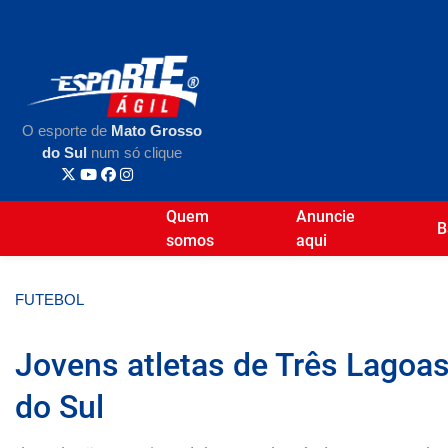
O esporte de
Mato Grosso
do Sul
num só clique
Quem
Anuncie
B
somos
aqui
FUTEBOL
Jovens atletas de Três Lagoa
do Sul