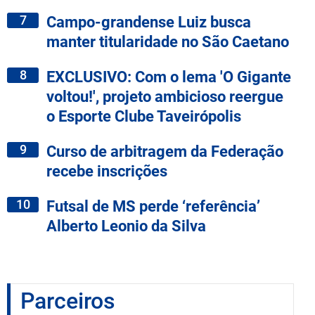
7
Campo-grandense Luiz busca
manter titularidade no São Caetano
8
EXCLUSIVO: Com o lema 'O Gigante
voltou!', projeto ambicioso reergue
o Esporte Clube Taveirópolis
9
Curso de arbitragem da Federação
recebe inscrições
10
Futsal de MS perde ‘referência’
Alberto Leonio da Silva
Parceiros