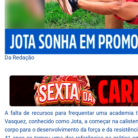
Da Redação
A falta de recursos para frequentar uma academia tr
Vasquez, conhecido como Jota, a começar na calisten
corpo para o desenvolvimento da força e da resistênci
41 anos se tornou uma das referências na prática e