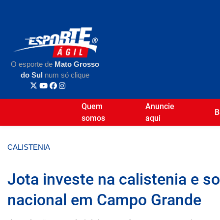
O esporte de
Mato Grosso
do Sul
num só clique
Quem
Anuncie
B
somos
aqui
CALISTENIA
Jota investe na calistenia e 
nacional em Campo Grande