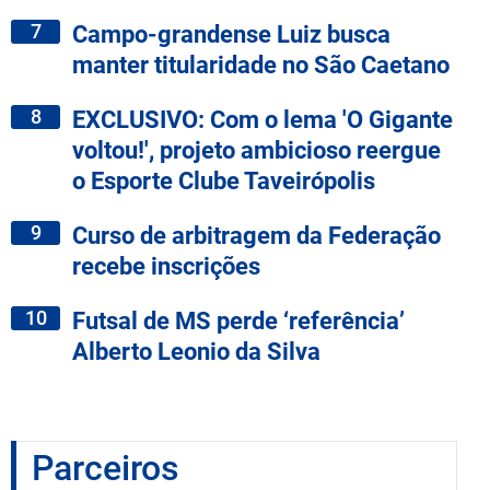
7
Campo-grandense Luiz busca
manter titularidade no São Caetano
8
EXCLUSIVO: Com o lema 'O Gigante
voltou!', projeto ambicioso reergue
o Esporte Clube Taveirópolis
9
Curso de arbitragem da Federação
recebe inscrições
10
Futsal de MS perde ‘referência’
Alberto Leonio da Silva
Parceiros