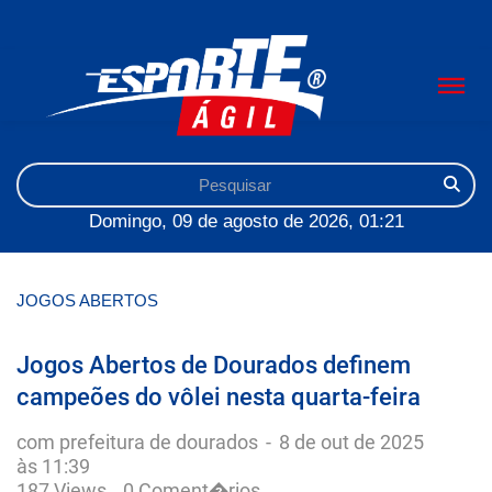
Domingo, 09 de agosto de 2026, 01:21
JOGOS ABERTOS
Jogos Abertos de Dourados definem
campeões do vôlei nesta quarta-feira
com prefeitura de dourados
-
8 de out de 2025
às 11:39
187 Views
0 Coment�rios