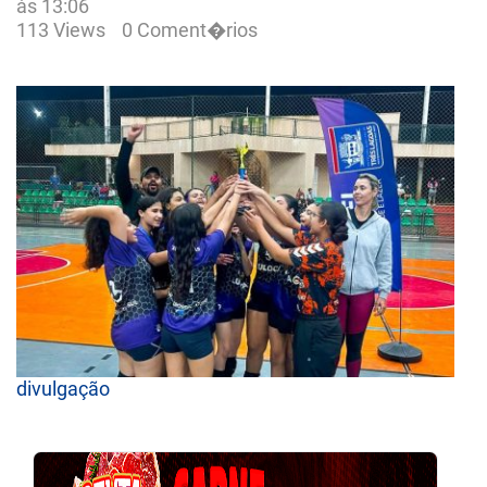
às 13:06
113 Views
0 Coment�rios
divulgação