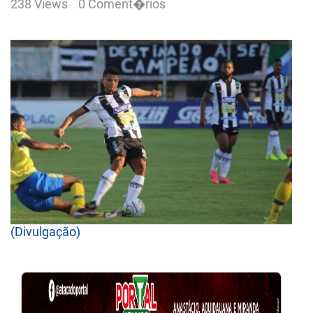
238 Views
0 Coment�rios
(Divulgação)