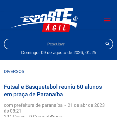
Domingo, 09 de agosto de 2026, 01:25
DIVERSOS
Futsal e Basquetebol reuniu 60 alunos
em praça de Paranaíba
com prefeitura de paranaíba
-
21 de abr de 2023
às 08:21
294 Views
0 Coment�rios