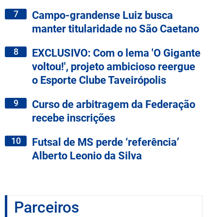
7
Campo-grandense Luiz busca
manter titularidade no São Caetano
8
EXCLUSIVO: Com o lema 'O Gigante
voltou!', projeto ambicioso reergue
o Esporte Clube Taveirópolis
9
Curso de arbitragem da Federação
recebe inscrições
10
Futsal de MS perde ‘referência’
Alberto Leonio da Silva
Parceiros