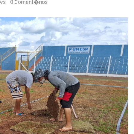
ews
0 Coment�rios