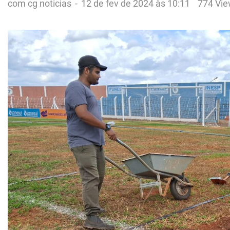
com cg noticias
-
12 de fev de 2024 às 10:11
774 Vi