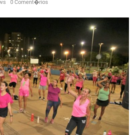
ews
0 Coment�rios