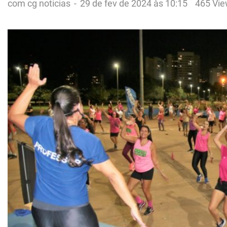
com cg noticias
-
29 de fev de 2024 às 10:15
465 Vi