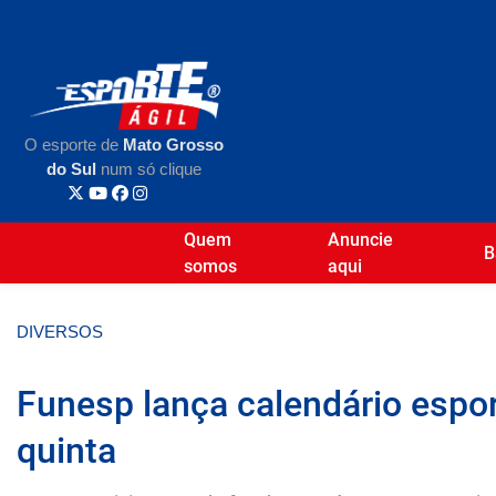
O esporte de
Mato Grosso
do Sul
num só clique
Quem
Anuncie
B
somos
aqui
DIVERSOS
Funesp lança calendário espo
quinta