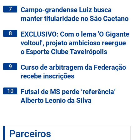
7
Campo-grandense Luiz busca
manter titularidade no São Caetano
8
EXCLUSIVO: Com o lema 'O Gigante
voltou!', projeto ambicioso reergue
o Esporte Clube Taveirópolis
9
Curso de arbitragem da Federação
recebe inscrições
10
Futsal de MS perde ‘referência’
Alberto Leonio da Silva
Parceiros