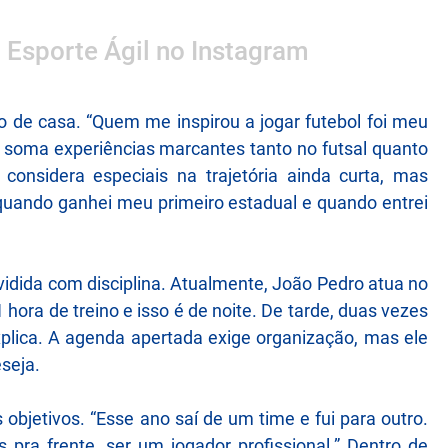
o Esporte Ágil no Instagram
o de casa. “Quem me inspirou a jogar futebol foi meu
já soma experiências marcantes tanto no futsal quanto
onsidera especiais na trajetória ainda curta, mas
quando ganhei meu primeiro estadual e quando entrei
dividida com disciplina. Atualmente, João Pedro atua no
1 hora de treino e isso é de noite. De tarde, duas vezes
plica. A agenda apertada exige organização, mas ele
seja.
bjetivos. “Esse ano saí de um time e fui para outro.
pra frente, ser um jogador profissional.” Dentro de