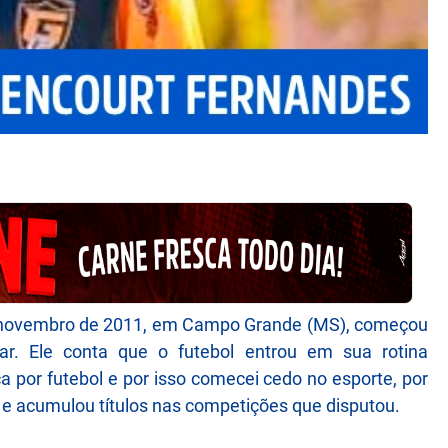
e novembro de 2011, em Campo Grande (MS), começou
iar. Ele conta que o futebol entrou em sua rotina
a por futebol e por isso comecei cedo no esporte, por
dô e acumulou títulos nas competições que disputou.