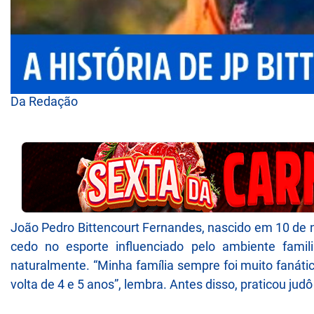
Da Redação
João Pedro Bittencourt Fernandes, nascido em 10 d
cedo no esporte influenciado pelo ambiente famil
naturalmente. “Minha família sempre foi muito fanátic
volta de 4 e 5 anos”, lembra. Antes disso, praticou ju