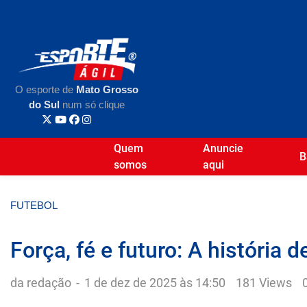
O esporte de
Mato Grosso
do Sul
num só clique
Quem
Anuncie
B
somos
aqui
FUTEBOL
Força, fé e futuro: A história
da redação
-
1 de dez de 2025 às 14:50
181 Views