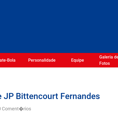
Galeria d
ate-Bola
Personalidade
Equipe
Fotos
 de JP Bittencourt Fernandes
0 Coment�rios