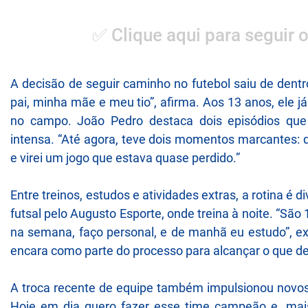
✅ Clique aqui para seguir 
A decisão de seguir caminho no futebol saiu de dentr
pai, minha mãe e meu tio”, afirma. Aos 13 anos, ele 
no campo. João Pedro destaca dois episódios que c
intensa. “Até agora, teve dois momentos marcantes: 
e virei um jogo que estava quase perdido.”
Entre treinos, estudos e atividades extras, a rotina é 
futsal pelo Augusto Esporte, onde treina à noite. “São 
na semana, faço personal, e de manhã eu estudo”, ex
encara como parte do processo para alcançar o que de
A troca recente de equipe também impulsionou novos o
Hoje em dia quero fazer esse time campeão e, mais 