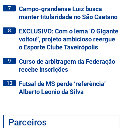
7
Campo-grandense Luiz busca
manter titularidade no São Caetano
8
EXCLUSIVO: Com o lema 'O Gigante
voltou!', projeto ambicioso reergue
o Esporte Clube Taveirópolis
9
Curso de arbitragem da Federação
recebe inscrições
10
Futsal de MS perde ‘referência’
Alberto Leonio da Silva
Parceiros