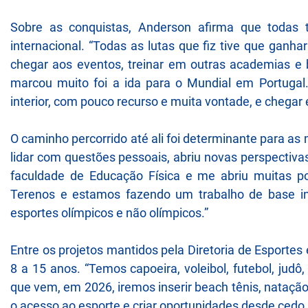
Sobre as conquistas, Anderson afirma que todas 
internacional. “Todas as lutas que fiz tive que gan
chegar aos eventos, treinar em outras academias 
marcou muito foi a ida para o Mundial em Portuga
interior, com pouco recurso e muita vontade, e chegar 
O caminho percorrido até ali foi determinante para as
lidar com questões pessoais, abriu novas perspectiva
faculdade de Educação Física e me abriu muitas po
Terenos e estamos fazendo um trabalho de base inc
esportes olímpicos e não olímpicos.”
Entre os projetos mantidos pela Diretoria de Esportes
8 a 15 anos. “Temos capoeira, voleibol, futebol, judô, 
que vem, em 2026, iremos inserir beach tênis, nataçã
o acesso ao esporte e criar oportunidades desde cedo.