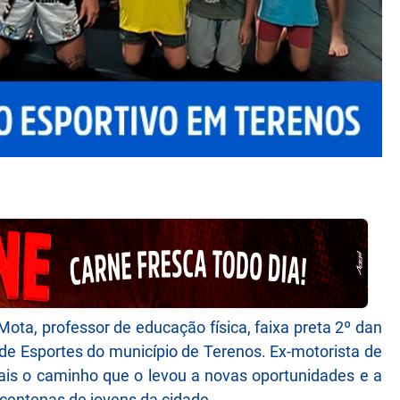
ta, professor de educação física, faixa preta 2º dan
de Esportes do município de Terenos. Ex-motorista de
ais o caminho que o levou a novas oportunidades e a
 centenas de jovens da cidade.