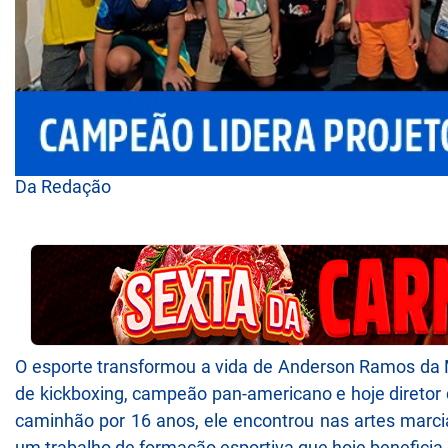
Da Redação
O esporte transformou a vida de Anderson Ramos da Mo
de kickboxing, campeão pan-americano e hoje diretor 
caminhão por 16 anos, ele encontrou nas artes marci
um trabalho de formação esportiva que hoje beneficia