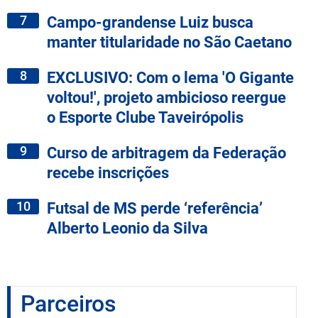
7
Campo-grandense Luiz busca
manter titularidade no São Caetano
8
EXCLUSIVO: Com o lema 'O Gigante
voltou!', projeto ambicioso reergue
o Esporte Clube Taveirópolis
9
Curso de arbitragem da Federação
recebe inscrições
10
Futsal de MS perde ‘referência’
Alberto Leonio da Silva
Parceiros