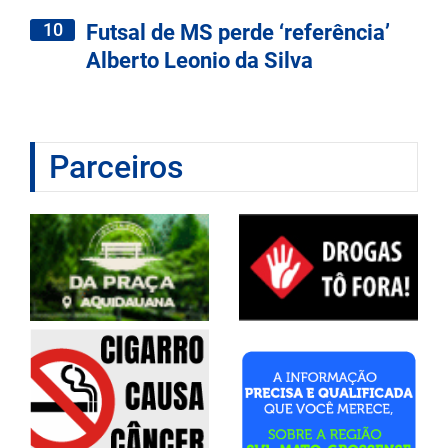
10
Futsal de MS perde ‘referência’
Alberto Leonio da Silva
Parceiros