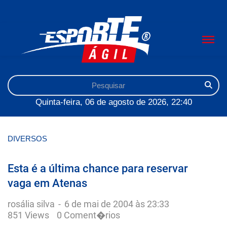
Quinta-feira, 06 de agosto de 2026, 22:40
DIVERSOS
Esta é a última chance para reservar
vaga em Atenas
rosália silva
-
6 de mai de 2004 às 23:33
851 Views
0 Coment�rios