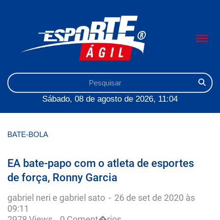
Sábado, 08 de agosto de 2026, 11:04
BATE-BOLA
EA bate-papo com o atleta de esportes
de força, Ronny Garcia
gabriel neri e gabriel sato
-
26 de set de 2020 às
09:11
2978 Views
0 Coment�rios