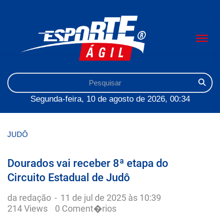
Segunda-feira, 10 de agosto de 2026, 00:34
JUDÔ
Dourados vai receber 8ª etapa do
Circuito Estadual de Judô
da redação
-
11 de jul de 2025 às 10:39
214 Views
0 Coment�rios