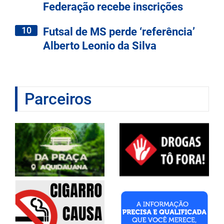
Federação recebe inscrições
10
Futsal de MS perde ‘referência’
Alberto Leonio da Silva
Parceiros