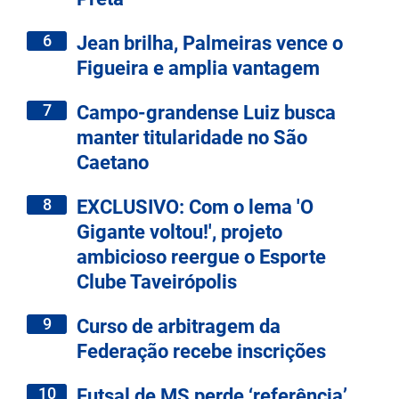
6
Jean brilha, Palmeiras vence o
Figueira e amplia vantagem
7
Campo-grandense Luiz busca
manter titularidade no São
Caetano
8
EXCLUSIVO: Com o lema 'O
Gigante voltou!', projeto
ambicioso reergue o Esporte
Clube Taveirópolis
9
Curso de arbitragem da
Federação recebe inscrições
10
Futsal de MS perde ‘referência’