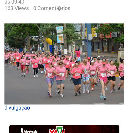
às 09:40
163 Views
0 Coment�rios
divulgação