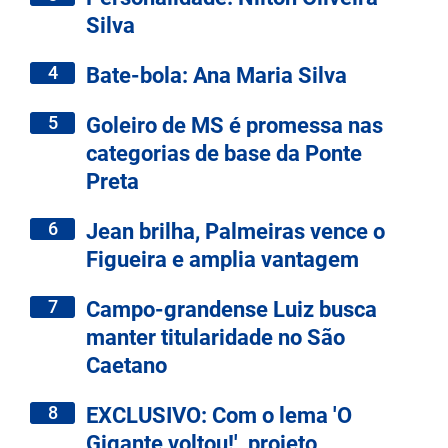
Silva
4
Bate-bola: Ana Maria Silva
5
Goleiro de MS é promessa nas
categorias de base da Ponte
Preta
6
Jean brilha, Palmeiras vence o
Figueira e amplia vantagem
7
Campo-grandense Luiz busca
manter titularidade no São
Caetano
8
EXCLUSIVO: Com o lema 'O
Gigante voltou!', projeto