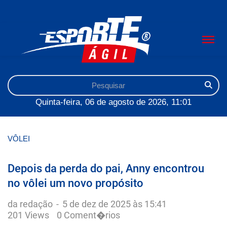
Quinta-feira, 06 de agosto de 2026, 11:01
VÔLEI
Depois da perda do pai, Anny encontrou
no vôlei um novo propósito
da redação
-
5 de dez de 2025 às 15:41
201 Views
0 Coment�rios