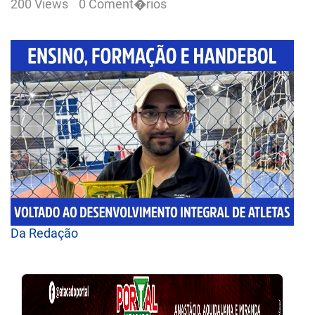
200 Views
0 Coment�rios
Da Redação