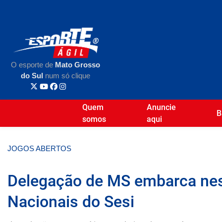
O esporte de
Mato Grosso
do Sul
num só clique
Quem
Anuncie
B
somos
aqui
JOGOS ABERTOS
Delegação de MS embarca nes
Nacionais do Sesi