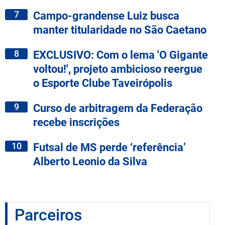
7
Campo-grandense Luiz busca
manter titularidade no São Caetano
8
EXCLUSIVO: Com o lema 'O Gigante
voltou!', projeto ambicioso reergue
o Esporte Clube Taveirópolis
9
Curso de arbitragem da Federação
recebe inscrições
10
Futsal de MS perde ‘referência’
Alberto Leonio da Silva
Parceiros