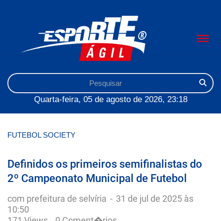
Quarta-feira, 05 de agosto de 2026, 23:18
FUTEBOL SOCIETY
Definidos os primeiros semifinalistas do
2º Campeonato Municipal de Futebol
com prefeitura de selvíria
-
31 de jul de 2025 às
10:50
171 Views
0 Coment�rios