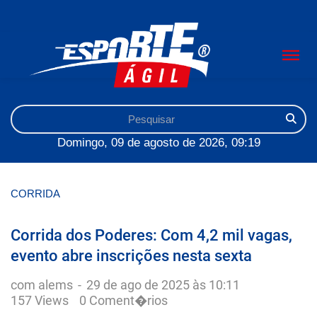
Domingo, 09 de agosto de 2026, 09:19
CORRIDA
Corrida dos Poderes: Com 4,2 mil vagas,
evento abre inscrições nesta sexta
com alems
-
29 de ago de 2025 às 10:11
157 Views
0 Coment�rios