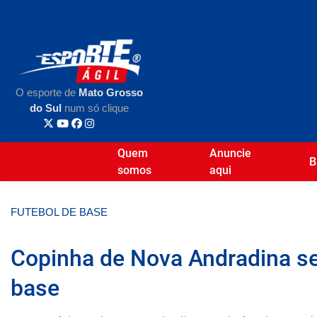
O esporte de
Mato Grosso
do Sul
num só clique
Quem
Anuncie
B
somos
aqui
FUTEBOL DE BASE
Copinha de Nova Andradina ser
base