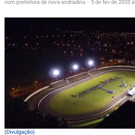
com prefeitura de nova andradina
-
5 de fev de 2020 à
(Divulgação)