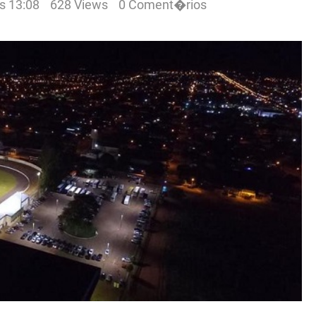
s 13:08
628 Views
0 Coment�rios