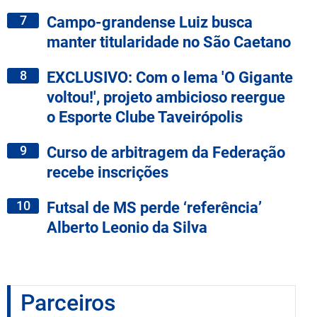
7
Campo-grandense Luiz busca
manter titularidade no São Caetano
8
EXCLUSIVO: Com o lema 'O Gigante
voltou!', projeto ambicioso reergue
o Esporte Clube Taveirópolis
9
Curso de arbitragem da Federação
recebe inscrições
10
Futsal de MS perde ‘referência’
Alberto Leonio da Silva
Parceiros